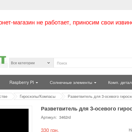
рнет-магазин не работает, приносим свои извин
Raspberry PI
Солнечные элементы
Комп. детал
стве
Гироскопы/Компасы
Разветвитель для 3-осевого гирос
Разветвитель для 3-осевого гиро
Артикул: 3462rd
330 грн.
Н