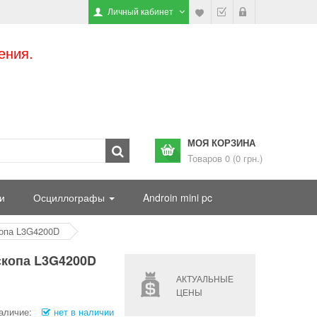
Личный кабинет
ения.
МОЯ КОРЗИНА
Товаров 0 (0 грн.)
и
Осциллографы
Androin mini pc
копа L3G4200D
скопа L3G4200D
АКТУАЛЬНЫЕ
ЦЕНЫ
аличие:
нет в наличии