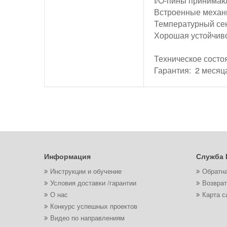
I/O-пины принимаю
Встроенные механ
Температурный се
Хорошая устойчиво
Техническое состоя
Гарантия: 2 месяц
Информация
Служба 
Инструкции и обучение
Обратна
Условия доставки /гарантии
Возврат
О нас
Карта с
Конкурс успешных проектов
Видео по направлениям