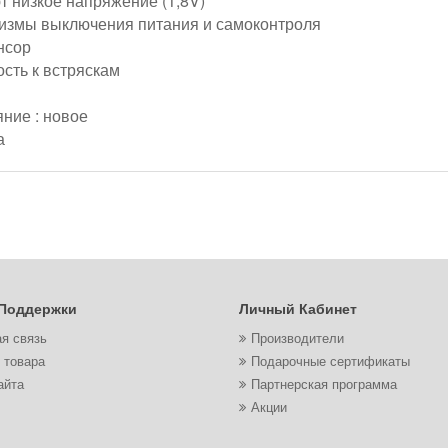
т низкое напряжение (1,8V)
измы выключения питания и самоконтроля
нсор
сть к встряскам
ние : новое
а
Поддержки
Личный Кабинет
я связь
Производители
 товара
Подарочные сертификаты
айта
Партнерская программа
Акции