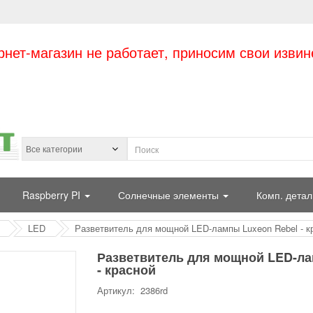
рнет-магазин не работает, приносим свои извин
Raspberry PI
Солнечные элементы
Комп. детал
LED
Разветвитель для мощной LED-лампы Luxeon Rebel - к
Разветвитель для мощной LED-ла
- красной
Артикул: 2386rd