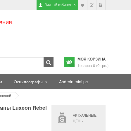
Личный кабинет
ения.
МОЯ КОРЗИНА
Товаров 0 (0 грн.)
и
Осциллографы
Androin mini pc
расной
мпы Luxeon Rebel
АКТУАЛЬНЫЕ
ЦЕНЫ