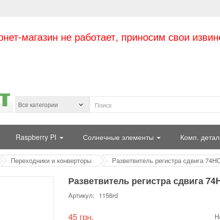
рнет-магазин не работает, приносим свои извин
Raspberry PI
Солнечные элементы
Комп. детал
Переходники и конверторы
Разветвитель регистра сдвига 74H
Разветвитель регистра сдвига 74
Артикул: 1156rd
45 грн.
Н