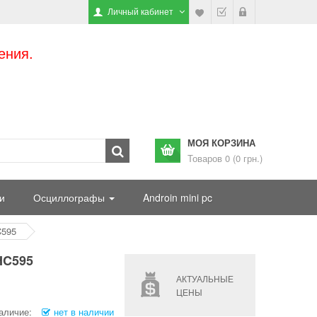
Личный кабинет
ения.
МОЯ КОРЗИНА
Товаров 0 (0 грн.)
и
Осциллографы
Androin mini pc
C595
HC595
АКТУАЛЬНЫЕ
ЦЕНЫ
аличие:
нет в наличии