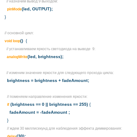
//
назначим вывод 9 выходом
:
(led, OUTPUT);
pinMode
}
//
основной цикл
:
()
{
void loop
// устанавливаем яркость светодиода на выводе 9:
(led, brightness);
analogWrite
// изменим значение яркости для следующего прохода цикла:
brightness = brightness + fadeAmount;
//
поменяем направление изменения яркости
:
(brightness == 0 || brightness == 255)
{
if
fadeAmount = -fadeAmount ;
}
// ждем 30 миллисекунд для наблюдения эффекта диммирования:
(30);
delay