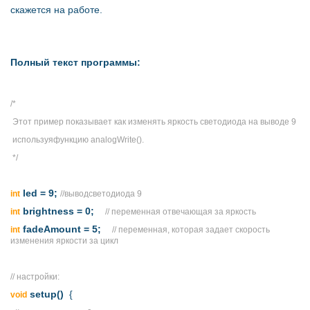
скажется на работе.
Полный текст программы:
/*
Этот пример показывает как изменять яркость светодиода на выводе 9
используя
функцию
analogWrite().
*/
led = 9;
int
//
вывод
светодиода
9
brightness = 0;
int
// переменная отвечающая за яркость
fadeAmount = 5;
int
// переменная, которая задает скорость
изменения яркости за цикл
//
настройки:
setup()
{
void