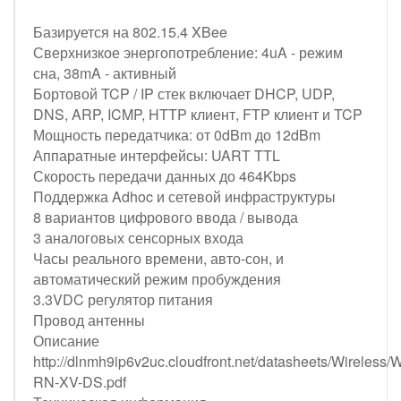
Базируется на 802.15.4 XBee
Сверхнизкое энергопотребление: 4uA - режим
сна, 38mA - активный
Бортовой TCP / IP стек включает DHCP, UDP,
DNS, ARP, ICMP, HTTP клиент, FTP клиент и TCP
Мощность передатчика: от 0dBm до 12dBm
Аппаратные интерфейсы: UART TTL
Скорость передачи данных до 464Kbps
Поддержка Adhoc и сетевой инфраструктуры
8 вариантов цифрового ввода / вывода
3 аналоговых сенсорных входа
Часы реального времени, авто-сон, и
автоматический режим пробуждения
3.3VDC регулятор питания
Провод антенны
Описание
http://dlnmh9ip6v2uc.cloudfront.net/datasheets/Wireless/W
RN-XV-DS.pdf