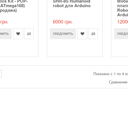
ics Kit - POP-
SHR-8S Humanoid
Моби
(ATmega168)
robot для Arduino
плат
продажа)
Robo
Ardu
грн.
6000 грн.
1200
МИТЬ
УВЕДОМИТЬ
УВЕД
Показано с 1 по 4 и
Сравнение 