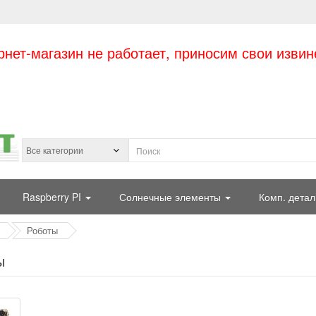
рнет-магазин не работает, приносим свои извин
Raspberry PI
Солнечные элементы
Комп. детал
Роботы
ы