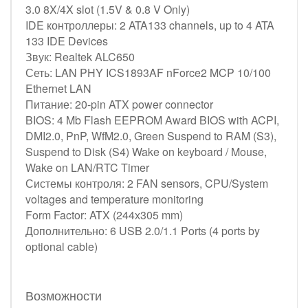
3.0 8X/4X slot (1.5V & 0.8 V Only)
IDE контроллеры: 2 ATA133 channels, up to 4 ATA
133 IDE Devices
Звук: Realtek ALC650
Сеть: LAN PHY ICS1893AF nForce2 MCP 10/100
Ethernet LAN
Питание: 20-pin ATX power connector
BIOS: 4 Mb Flash EEPROM Award BIOS with ACPI,
DMI2.0, PnP, WfM2.0, Green Suspend to RAM (S3),
Suspend to Disk (S4) Wake on keyboard / Mouse,
Wake on LAN/RTC Timer
Системы контроля: 2 FAN sensors, CPU/System
voltages and temperature monitoring
Form Factor: ATX (244х305 mm)
Дополнительно: 6 USB 2.0/1.1 Ports (4 ports by
optional cable)
Возможности