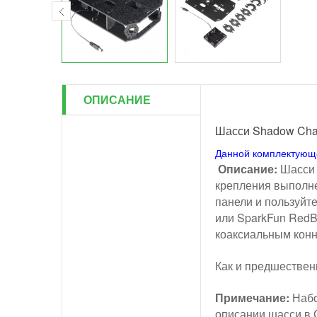
ОПИСАНИЕ
Шасси Shadow Cha
Данной комплектующей
Описание:
Шасси 
крепления выполнен
панели и пользуйте
или SparkFun RedBo
коаксиальным конн
Как и предшественн
Примечание:
Набо
описании шасси в 