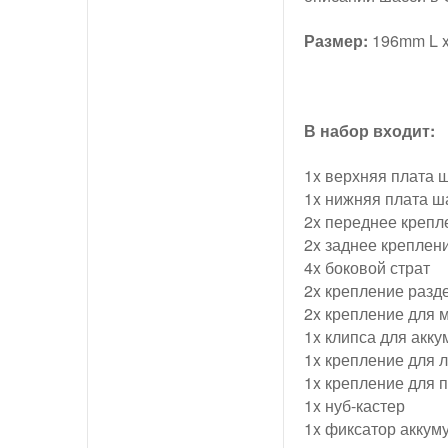
Размер:
196mm L x
В набор входит:
1x верхняя плата 
1x нижняя плата ш
2x переднее крепл
2x заднее креплен
4x боковой страт
2x крепление разд
2x крепление для 
1x клипса для акк
1x крепление для 
1x крепление для 
1x нуб-кастер
1x фиксатор аккум