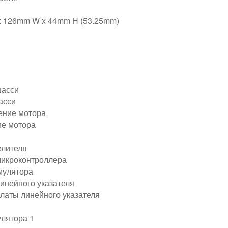
 126mm W x 44mm H (53.25mm)
шасси
асси
ение мотора
ие мотора
елителя
микроконтроллера
умулятора
линейного указателя
платы линейного указателя
улятора 1