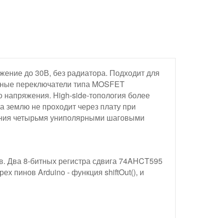
жение до 30В, без радиатора. Подходит для
енные переключатели типа MOSFET
ого напряжения. High-side-топология более
на землю не проходит через плату при
ения четырьмя униполярными шаговыми
ев. Два 8-битных регистра сдвига 74AHCT595
 пинов Arduino - функция shiftOut(), и