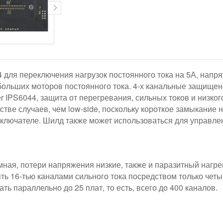
 для переключения нагрузок постоянного тока на 5А, напря
ебольших моторов постоянного тока. 4-х канальные защищ
ifier IPS6044, защита от перегревания, сильных токов и низк
тве случаев, чем low-side, поскольку короткое замыкание 
ключателе. Шилд также может использоваться для управл
мная, потери напряжения низкие, также и паразитный нагр
ь 16-тью каналами сильного тока посредством только четырех
ть параллельно до 25 плат, то есть, всего до 400 каналов.