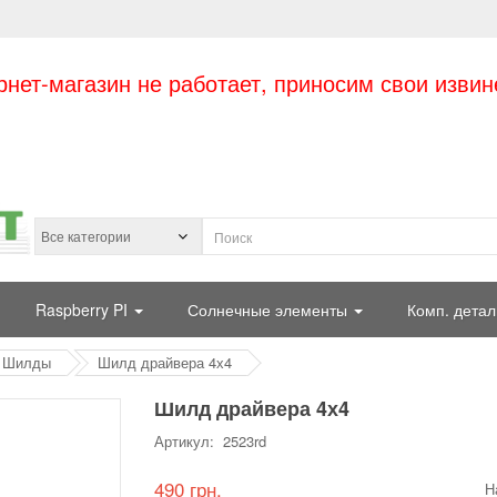
рнет-магазин не работает, приносим свои извин
Raspberry PI
Солнечные элементы
Комп. детал
Шилды
Шилд драйвера 4х4
Шилд драйвера 4х4
Артикул: 2523rd
490 грн.
Н