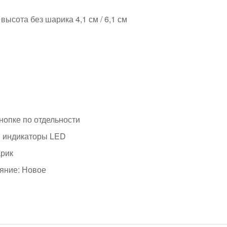
 высота без шарика 4,1 см / 6,1 см
нопке по отдельности
й индикаторы LED
арик
яние: Новое