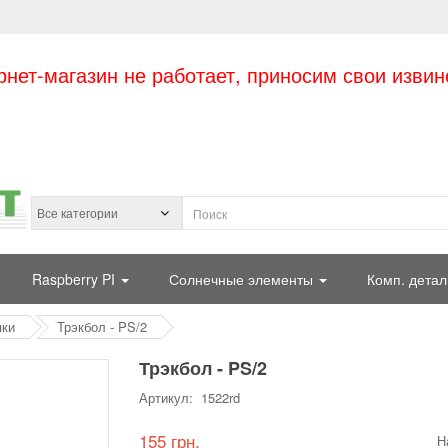
рнет-магазин не работает, приносим свои извин
Raspberry PI
Солнечные элементы
Комп. детал
пки
Трэкбол - PS/2
Трэкбол - PS/2
Артикул: 1522rd
155 грн.
Н