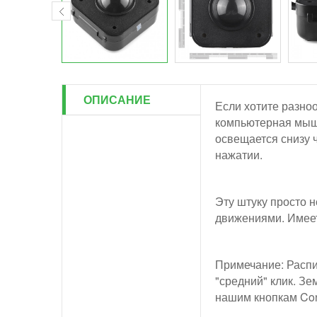
ОПИСАНИЕ
Если хотите разноо
компьютерная мышь 
освещается снизу 
нажатии.
Эту штуку просто н
движениями. Имеет
Примечание: Распин
"средний" клик. Зе
нашим кнопкам Con