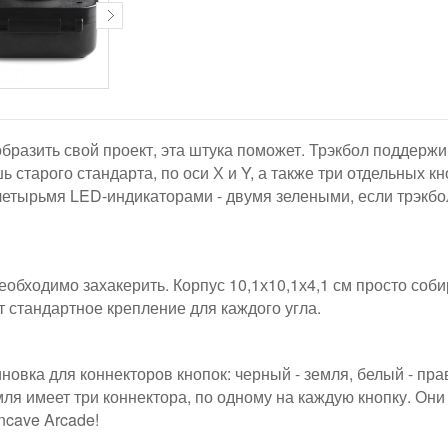
бразить свой проект, эта штука поможет. Трэкбол поддержив
старого стандарта, по оси Х и Y, а также три отдельных кн
четырьмя LED-индикаторами - двумя зелеными, если трэкбо
еобходимо захакерить. Корпус 10,1х10,1х4,1 см просто соб
 стандартное крепление для каждого угла.
овка для коннекторов кнопок: черный - земля, белый - прав
мля имеет три коннектора, по одному на каждую кнопку. Он
cave Arcade!