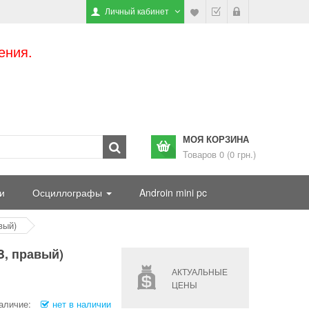
Личный кабинет
ения.
МОЯ КОРЗИНА
Товаров 0 (0 грн.)
и
Осциллографы
Androin mini pc
вый)
B, правый)
АКТУАЛЬНЫЕ
ЦЕНЫ
аличие:
нет в наличии