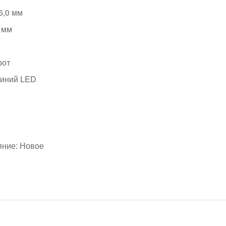
6,0 мм
 мм
рот
синий LED
яние: Новое