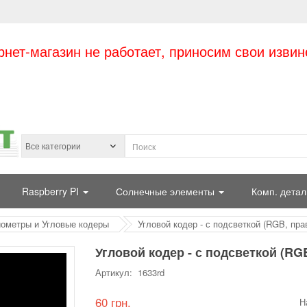
рнет-магазин не работает, приносим свои извин
Raspberry PI
Солнечные элементы
Комп. детал
ометры и Угловые кодеры
Угловой кодер - с подсветкой (RGB, пра
Угловой кодер - с подсветкой (RG
Артикул: 1633rd
60 грн.
Н