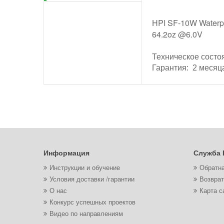
HPI SF-10W Waterp
64.2oz @6.0V
Техническое состо
Гарантия: 2 месяц
Информация
Служба 
Инструкции и обучение
Обратна
Условия доставки /гарантии
Возврат
О нас
Карта с
Конкурс успешных проектов
Видео по направлениям