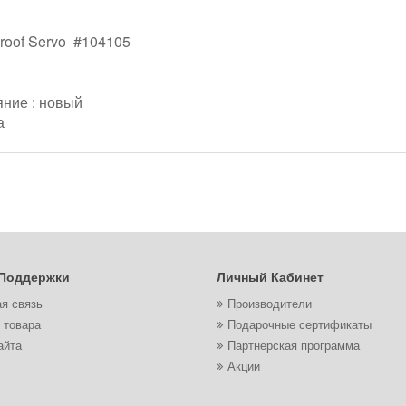
roof Servo #104105
яние : новый
а
Поддержки
Личный Кабинет
я связь
Производители
 товара
Подарочные сертификаты
айта
Партнерская программа
Акции