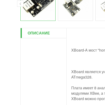
ОПИСАНИЕ
XBoard-A мост "hom
XBoard является ун
ATmega328.
Плата имеет 8 ана
модулями XBee, а 
XBoard можно прог