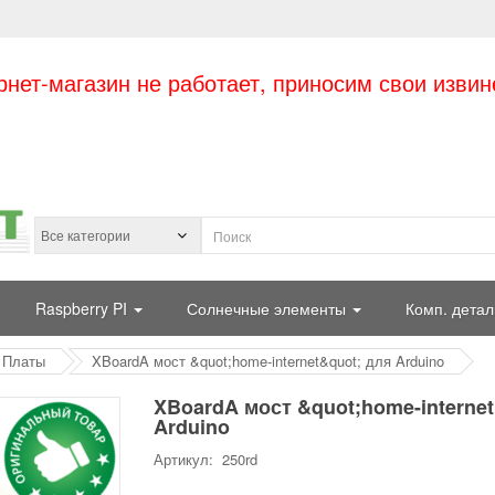
рнет-магазин не работает, приносим свои извин
Raspberry PI
Солнечные элементы
Комп. детал
Платы
XBoardA мост &quot;home-internet&quot; для Arduino
XBoardA мост &quot;home-internet
Arduino
Артикул: 250rd