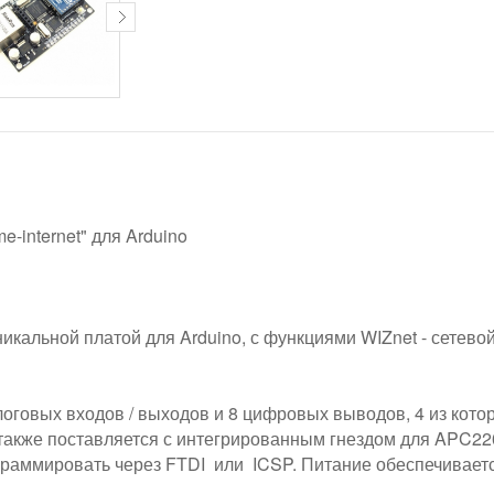
e-internet" для Arduino
икальной платой для Arduino, с функциями WIZnet - сетев
логовых входов / выходов и 8 цифровых выводов, 4 из кот
также поставляется с интегрированным гнездом для APC220
раммировать через FTDI или ICSP. Питание обеспечиваетс