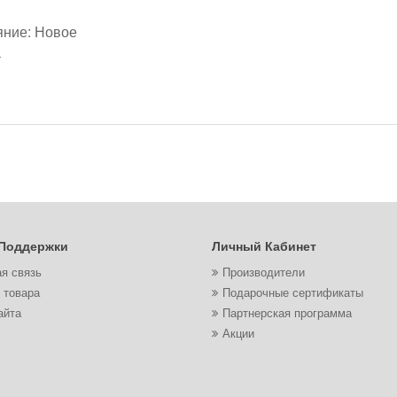
яние: Новое
а
Поддержки
Личный Кабинет
я связь
Производители
 товара
Подарочные сертификаты
айта
Партнерская программа
Акции