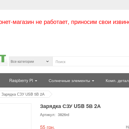
рнет-магазин не работает, приносим свои извин
Raspberry PI
Солнечные элементы
Комп. детал
Зарядка СЗУ USB 5В 2А
Зарядка СЗУ USB 5В 2А
Артикул: 3826rd
55 грн.
Н