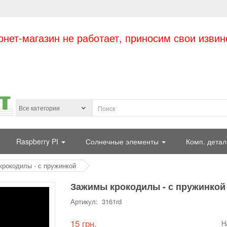
рнет-магазин не работает, приносим свои извин
Raspberry PI
Солнечные элементы
Комп. детал
рокодилы - с пружинкой
Зажимы крокодилы - с пружинкой
Артикул: 3161rd
15 грн.
Н